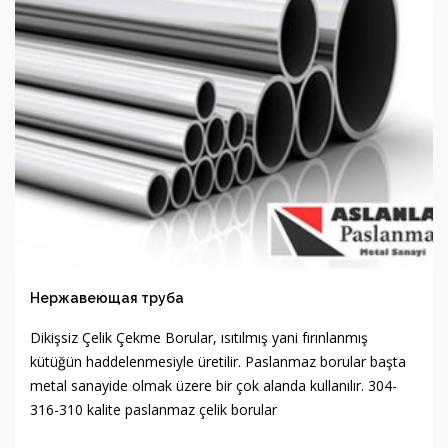
Нержавеющая труба
Dikişsiz Çelik Çekme Borular, ısıtılmış yani fırınlanmış
kütüğün haddelenmesiyle üretilir. Paslanmaz borular başta
metal sanayide olmak üzere bir çok alanda kullanılır. 304-
316-310 kalite paslanmaz çelik borular
ОБЗОР ПРОДУКТА