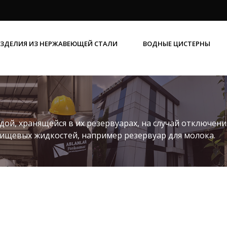
ЗДЕЛИЯ ИЗ НЕРЖАВЕЮЩЕЙ СТАЛИ
ВОДНЫЕ ЦИСТЕРНЫ
ГОРИЗОНТАЛЬНЫЕ ЦИЛИНДРИЧЕСКИЕ РЕЗЕРВУАРЫ ДЛЯ ЖИДКОСТИ
ВЕРТИКАЛЬНЫЕ ЦИЛИНДРИЧЕСКИЕ РЕЗЕРВУАРЫ ДЛЯ ЖИДКОСТИ
ПРИЗМАТИЧЕСКИЕ ПРЯМОУГОЛЬНЫЕ РЕЗЕРВУАРЫ ДЛЯ ЖИДКОСТИ
РЕЗЕРВУАРЫ ДЛЯ ОЛИВКОВОГО МАСЛА
ой, хранящейся в их резервуарах, на случай отключени
ищевых жидкостей, например резервуар для молока.