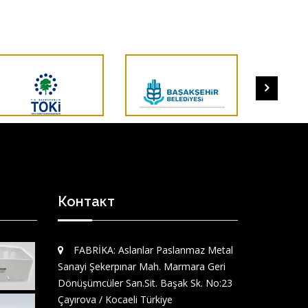
Контакт
FABRİKA: Aslanlar Paslanmaz Metal
Sanayi Şekerpınar Mah. Marmara Geri
Dönüşümcüler San.Sit. Başak Sk. No:23
Çayırova / Kocaeli Türkiye