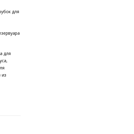
рубок для
езервуара
а для
уса,
для
 из