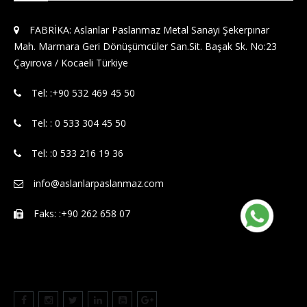
FABRİKA: Aslanlar Paslanmaz Metal Sanayi Şekerpınar
Mah. Marmara Geri Dönüşümcüler San.Sit. Başak Sk. No:23
Çayırova / Kocaeli Türkiye
Tel: :‪+90 532 469 45 50‬
Tel: : 0 533 304 45 50
Tel: :0 533 216 19 36
info@aslanlarpaslanmaz.com
Faks: :+90 262 658 07