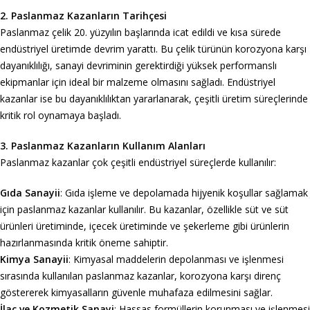
2. Paslanmaz Kazanların Tarihçesi
Paslanmaz çelik 20. yüzyılın başlarında icat edildi ve kısa sürede
endüstriyel üretimde devrim yarattı. Bu çelik türünün korozyona karşı
dayanıklılığı, sanayi devriminin gerektirdiği yüksek performanslı
ekipmanlar için ideal bir malzeme olmasını sağladı. Endüstriyel
kazanlar ise bu dayanıklılıktan yararlanarak, çeşitli üretim süreçlerinde
kritik rol oynamaya başladı.
3. Paslanmaz Kazanların Kullanım Alanları
Paslanmaz kazanlar çok çeşitli endüstriyel süreçlerde kullanılır:
Gıda Sanayii
: Gıda işleme ve depolamada hijyenik koşullar sağlamak
için paslanmaz kazanlar kullanılır. Bu kazanlar, özellikle süt ve süt
ürünleri üretiminde, içecek üretiminde ve şekerleme gibi ürünlerin
hazırlanmasında kritik öneme sahiptir.
Kimya Sanayii
: Kimyasal maddelerin depolanması ve işlenmesi
sırasında kullanılan paslanmaz kazanlar, korozyona karşı direnç
göstererek kimyasalların güvenle muhafaza edilmesini sağlar.
İlaç ve Kozmetik Sanayi
: Hassas formüllerin korunması ve işlenmesi