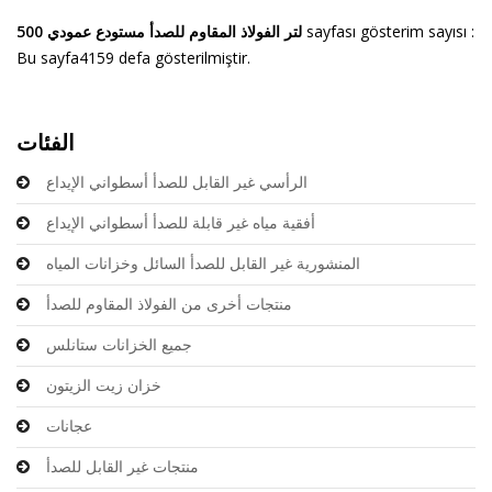
sayfası gösterim sayısı :
500 لتر الفولاذ المقاوم للصدأ مستودع عمودي
Bu sayfa4159 defa gösterilmiştir.
الفئات
الرأسي غير القابل للصدأ أسطواني الإيداع
أفقية مياه غير قابلة للصدأ أسطواني الإيداع
المنشورية غير القابل للصدأ السائل وخزانات المياه
منتجات أخرى من الفولاذ المقاوم للصدأ
جميع الخزانات ستانلس
خزان زيت الزيتون
عجانات
منتجات غير القابل للصدأ