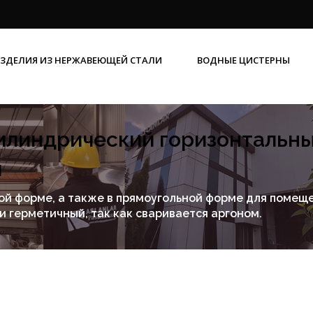
ЗДЕЛИЯ ИЗ НЕРЖАВЕЮЩЕЙ СТАЛИ
ВОДНЫЕ ЦИСТЕРНЫ
ГОРИЗОНТАЛЬНЫЕ ЦИЛИНДРИЧЕСКИЕ РЕЗЕРВУАРЫ ДЛЯ ЖИДКОСТИ
ВЕРТИКАЛЬНЫЕ ЦИЛИНДРИЧЕСКИЕ РЕЗЕРВУАРЫ ДЛЯ ЖИДКОСТИ
ПРИЗМАТИЧЕСКИЕ ПРЯМОУГОЛЬНЫЕ РЕЗЕРВУАРЫ ДЛЯ ЖИДКОСТИ
РЕЗЕРВУАРЫ ДЛЯ ОЛИВКОВОГО МАСЛА
Цилиндрический горизонтальн
и
й форме, а также в прямоугольной форме для помеще
и герметичный, так как сваривается аргоном.