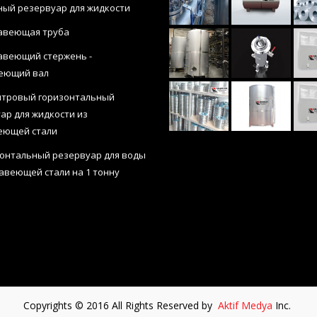
ный резервуар для жидкости
авеющая труба
веющий стержень -
еющий вал
итровый горизонтальный
ар для жидкости из
еющей стали
онтальный резервуар для воды
авеющей стали на 1 тонну
Copyrights © 2016 All Rights Reserved by
Aktif Medya
Inc.