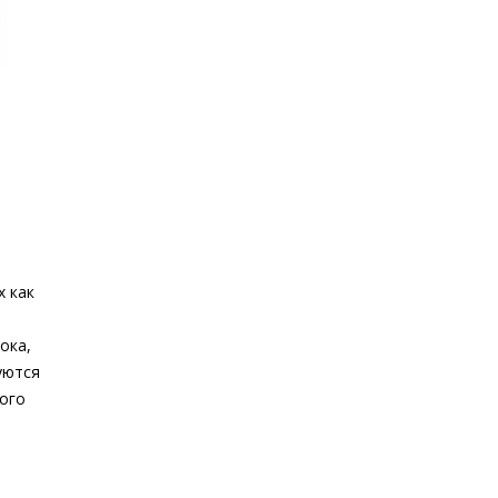
х как
ока,
уются
ного