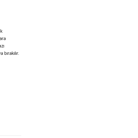
ak
ara
azı
bırakılır.