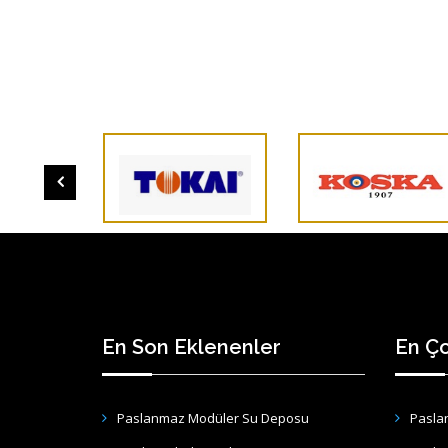
En Son Eklenenler
En Ço
Paslanmaz Modüler Su Deposu
Pasla