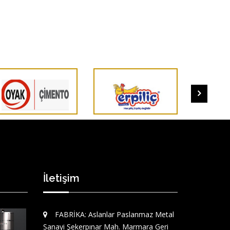
İletişim
FABRİKA: Aslanlar Paslanmaz Metal
Sanayi Şekerpınar Mah. Marmara Geri