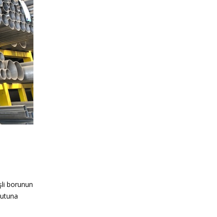
şli borunun
yutuna