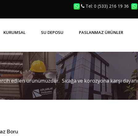
Tel: 0 (533) 216 19 36
KURUMSAL
SU DEPOSU
PASLANMAZ ÜRÜNLER
SIK SORULAN SORULAR (SSS)
PRIZMATIK KAYNAKLI DEPOLAR
PASLANMAZ MENHOL KAPAK
rcih edilen ürünümüzdür. Sıcağa ve korozyona karşı dayanık
az Boru