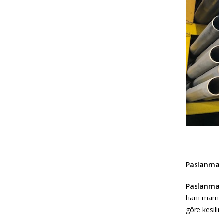
Paslanmaz 
Paslanmaz
ham mamulü
göre kesili