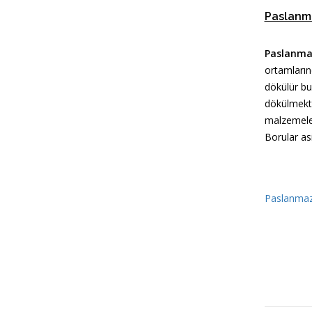
Paslanma
Paslanma
ortamların
dökülür bu
dökülmekte
malzemeler
Borular asi
Paslanmaz