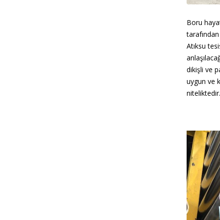
Boru hayat
tarafından
Atıksu tesi
anlaşılaca
dikişli ve 
uygun ve ka
niteliktedir