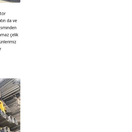
tör
atın da ve
. İsminden
nmaz çelik
ünlerimiz
r