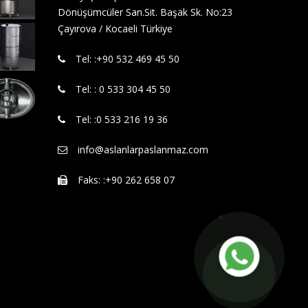
Dönüşümcüler San.Sit. Başak Sk. No:23
Çayırova / Kocaeli Türkiye
Tel: :‪+90 532 469 45 50‬
Tel: : 0 533 304 45 50
Tel: :0 533 216 19 36
info@aslanlarpaslanmaz.com
Faks: :+90 262 658 07