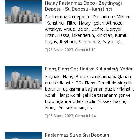
Hatay Paslanmaz Depo - Zeytinyağı
Deposu - Su Deposu - Karıştırıcı
Paslanmaz su deposu - Paslanmaz Mikser,
Karıştırıcı, Filtre. Hatay ilçeleri: Altınözü,
Antakya, Arsuz, Belen‎, Defne, Dörtyol‎,
Erzin‎, Hassa‎, İskenderun‎, Kırıkhan, Kumlu,
Payas, Reyhanlı‎, Samandağ‎, Yayladağı.‎
28 Nisan 2023, Cuma 01:10
Flanş, Flanş Çeşitleri ve Kullanıldığı Yerler
Kaynaklı Flanş: Boru kaynaklarına bağlanan
düz bir flanştır. Düz Flanş: Genellikle bir çelik
borunun uç kısmına bağlanan düz bir flanştır.
Konik Flanş: Konik şekilde tasarlanmıştır ve
boru uçlarına vidalanabilir. Yüksek Basınç
Flanşı: Yüksek basınçlı s
05 Mayıs 2023, Cuma 01:04
Paslanmaz Su ve Sıvı Depoları: