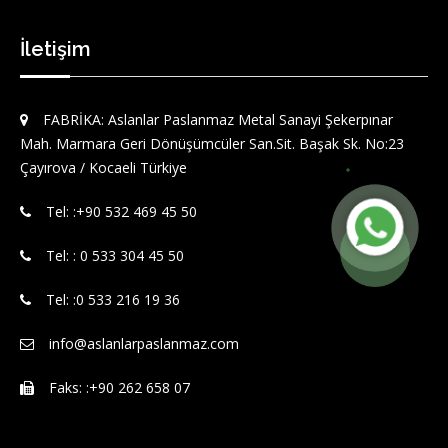
İletişim
FABRİKA: Aslanlar Paslanmaz Metal Sanayi Şekerpınar
Mah. Marmara Geri Dönüşümcüler San.Sit. Başak Sk. No:23
Çayırova / Kocaeli Türkiye
Tel: :‪+90 532 469 45 50‬
Tel: : 0 533 304 45 50
Tel: :0 533 216 19 36
info@aslanlarpaslanmaz.com
Faks: :+90 262 658 07