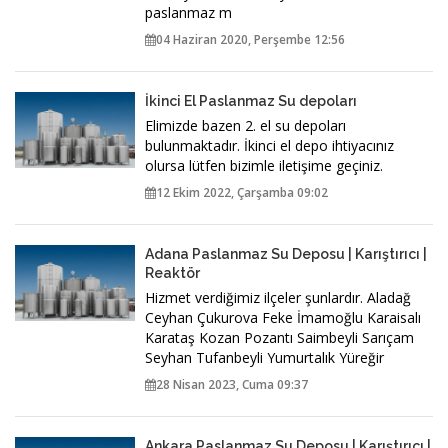
paslanmaz m
04 Haziran 2020, Perşembe 12:56
İkinci El Paslanmaz Su depoları
Elimizde bazen 2. el su depoları
bulunmaktadır. İkinci el depo ihtiyacınız
olursa lütfen bizimle iletişime geçiniz.
12 Ekim 2022, Çarşamba 09:02
Adana Paslanmaz Su Deposu | Karıştırıcı |
Reaktör
Hizmet verdiğimiz ilçeler şunlardır. Aladağ
Ceyhan Çukurova Feke İmamoğlu Karaisalı
Karataş Kozan Pozantı Saimbeyli Sarıçam
Seyhan Tufanbeyli Yumurtalık Yüreğir
28 Nisan 2023, Cuma 09:37
Ankara Paslanmaz Su Deposu | Karıştırıcı |