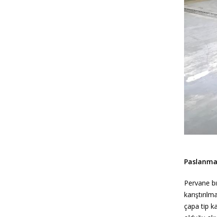
Paslanmaz
Pervane bıç
karıştırıl
çapa tip ka