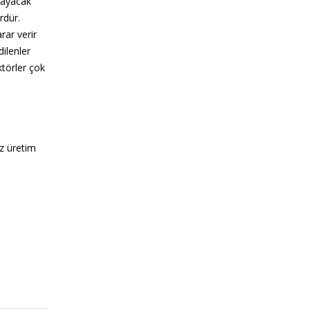
layacak
rdür.
rar verir
ilenler
ktörler çok
üz üretim