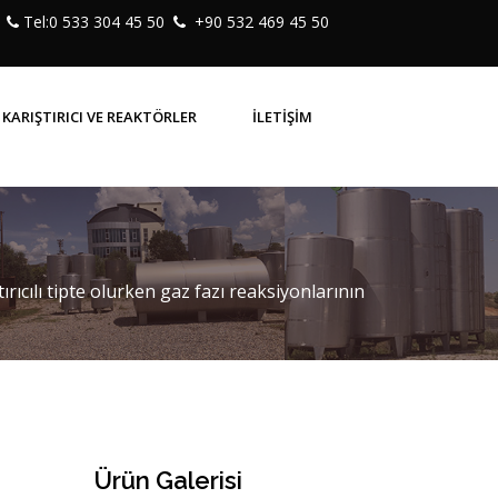
Tel:0 533 304 45 50
+90 532 469 45 50
KARIŞTIRICI VE REAKTÖRLER
İLETİŞİM
ırıcılı tipte olurken gaz fazı reaksiyonlarının
Ürün Galerisi