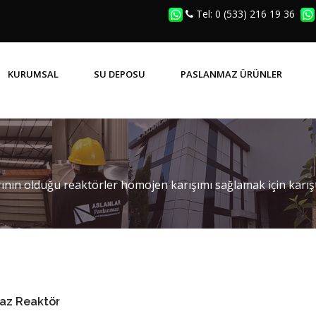
Tel: 0 (533) 216 19 36
KURUMSAL
SU DEPOSU
PASLANMAZ ÜRÜNLER
SIK SORULAN SORULAR (SSS)
PRIZMATIK KAYNAKLI DEPOLAR
PASLANMAZ MENHOL KAPAK
larının olduğu reaktörler homojen karışımı sağlamak için karışt
az Reaktör