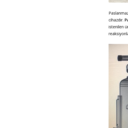
Paslanmaz 
cihazdır.
P
istenilen 
reaksiyonla