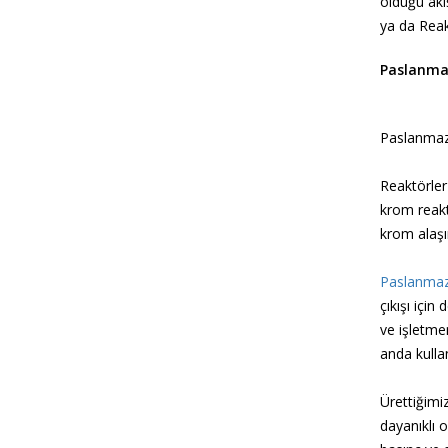
olduğu akış
ya da Reak
Paslanma
Paslanmaz r
Reaktörler
krom reakt
krom alaşım
Paslanmaz
çıkışı için
ve işletme
anda kulla
Ürettiğimi
dayanıklı o