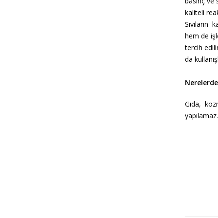
basınç ve 
kaliteli re
Sıvıların k
hem de işl
tercih edi
da kullanışl
Nerelerde 
Gıda, kozm
yapılamaz.