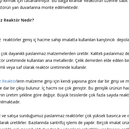
ı kırmak için tasarlanmıştır. Bu dalga kıranlar Reaktörün üzerine sabit ye
törün yan duvarlarına monte edilmektedir.
z Reaktör Nedir?
eaktörler geniş iç hacme sahip imalatta kullanılan karıştırıcılı depolar
 çok dayanıklı paslanmaz malzemelerden üretilir. Kaliteli paslanmaz d
ör üretiminde kullanılan ana metallerdir. Çelik demirden elde edilen bi
lı veya saf olarak reaktör üretiminde kullanılır.
 Reaktör
lerin malzeme girişi için kendi yapısına göre dar bir girişi ve
 de dar bir çıkışı bulunur. İç hacmi ise çok geniştir. Bu genişlik ürünün ha
nin üretim şekline göre değişir. Büyük tesislerde çok fazla sayıda reakt
nılmaktadır.
z ve satışa sunduğumuz paslanmaz reaktörler çok yüksek basınca ve ı
larak üretilirler. Bazılarında santrifüj işlemi de yapılır. Birçok imalat ürü