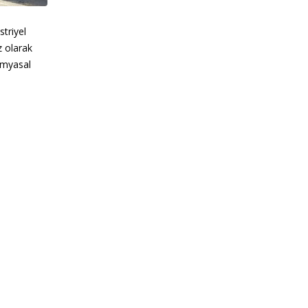
triyel
z olarak
imyasal