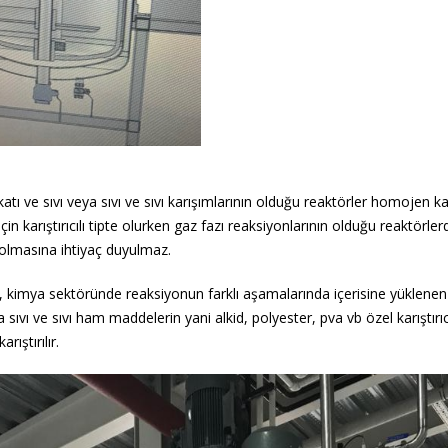
katı ve sıvı veya sıvı ve sıvı karışımlarının olduğu reaktörler homojen ka
in karıştırıcılı tipte olurken gaz fazı reaksiyonlarının olduğu reaktörler
lı olmasına ihtiyaç duyulmaz.
, kimya sektöründe reaksiyonun farklı aşamalarında içerisine yüklenen ç
a sıvı ve sıvı ham maddelerin yani alkid, polyester, pva vb özel karıştırıc
arıştırılır.