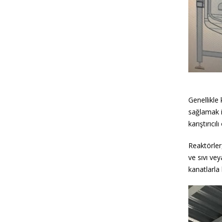
Genellikle 
sağlamak iç
karıştırıcı
Reaktörler
ve sıvı vey
kanatlarla k