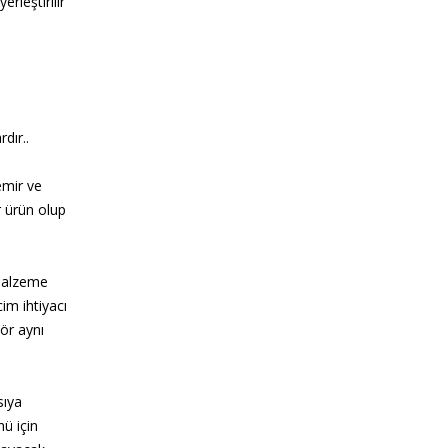
rleştirilir
dır..
emir ve
r ürün olup
 malzeme
cim ihtiyacı
ör aynı
sıya
nü için