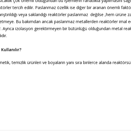
sıcaklık çok önemli olduğundan bu işlemlerin rahatlıkla yapılmasını sağ
aktörler tercih edilir. Paslanmaz özellik ise diğer bir aranan önemli faktö
arıştırıldığı veya saklandığı reaktörler paslanmaz değilse ,hem ürüne za
etmeye. Bu bakımdan ancak paslanmaz metallerden reaktörler imal ed
lir. Ayrıca izolasyon gerektirmeyen bir bütünlüğü olduğundan metal rea
ıdır.
Kullanılır?
etik, temizlik ürünleri ve boyaların yanı sıra binlerce alanda reaktörs