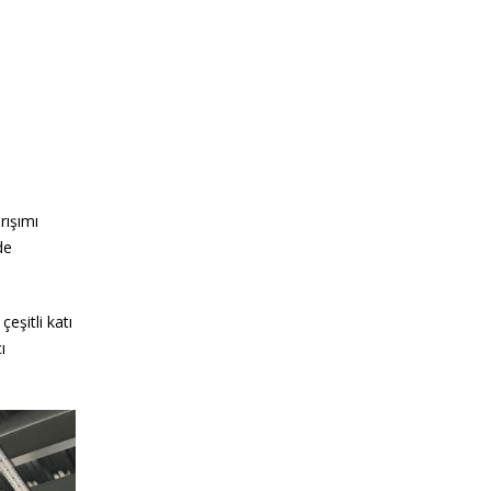
rışımı
de
eşitli katı
ı