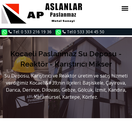
Tel: 0 533 216 19 36
Tel:0 533 304 45 50
Kocaeli Paslanmaz Su Deposu -
Reaktör - Karıştırıcı Mikser
Su Deposu, Karıştırıcı ve Reaktör üretim ve satış hizmeti
verdiğimiz Kocaeli&#39;nin ilçeleri: Başiskele, Çayırova,
Darıca, Derince, Dilovası, Gebze, Gölcük, İzmit, Kandıra,
Karamürsel, Kartepe, Körfez.