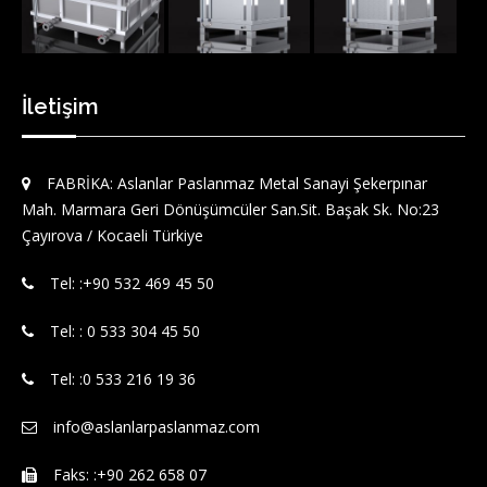
İletişim
FABRİKA: Aslanlar Paslanmaz Metal Sanayi Şekerpınar
Mah. Marmara Geri Dönüşümcüler San.Sit. Başak Sk. No:23
Çayırova / Kocaeli Türkiye
Tel: :‪+90 532 469 45 50‬
Tel: : 0 533 304 45 50
Tel: :0 533 216 19 36
info@aslanlarpaslanmaz.com
Faks: :+90 262 658 07