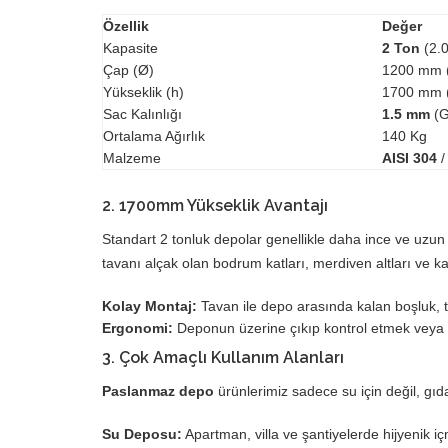
Özellik
Değer
Kapasite
2 Ton
(2.0
Çap (Ø)
1200 mm (
Yükseklik (h)
1700 mm (
Sac Kalınlığı
1.5 mm
(G
Ortalama Ağırlık
140 Kg
Malzeme
AISI 304
2. 1700mm Yükseklik Avantajı
Standart 2 tonluk depolar genellikle daha ince ve uzun 
tavanı alçak olan bodrum katları, merdiven altları ve kaz
Kolay Montaj:
Tavan ile depo arasında kalan boşluk, te
Ergonomi:
Deponun üzerine çıkıp kontrol etmek veya t
3. Çok Amaçlı Kullanım Alanları
Paslanmaz depo
ürünlerimiz sadece su için değil, gıda
Su Deposu:
Apartman, villa ve şantiyelerde hijyenik i