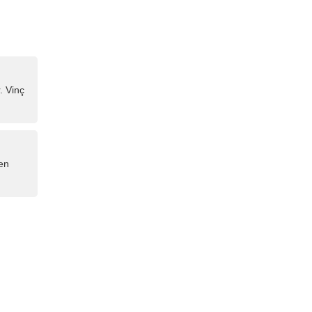
r. Vinç
ken