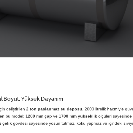
eal Boyut, Yüksek Dayanım
çin geliştirilen
2 ton paslanmaz su deposu
, 2000 litrelik hacmiyle güve
ilen bu model;
1200 mm çap
ve
1700 mm yükseklik
ölçüleri sayesinde
 çelik
gövdesi sayesinde yosun tutmaz, koku yapmaz ve içindeki sıvıy