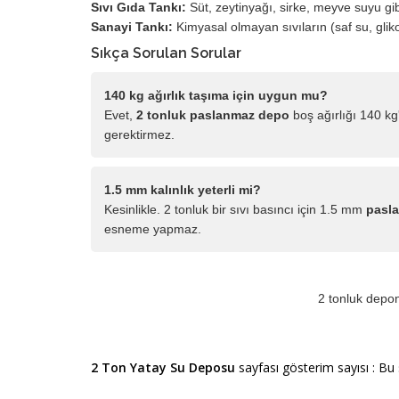
Sıvı Gıda Tankı:
Süt, zeytinyağı, sirke, meyve suyu gi
Sanayi Tankı:
Kimyasal olmayan sıvıların (saf su, glik
Sıkça Sorulan Sorular
140 kg ağırlık taşıma için uygun mu?
Evet,
2 tonluk paslanmaz depo
boş ağırlığı 140 kg'd
gerektirmez.
1.5 mm kalınlık yeterli mi?
Kesinlikle. 2 tonluk bir sıvı basıncı için 1.5 mm
pasla
esneme yapmaz.
2 tonluk deponu
2 Ton Yatay Su Deposu
sayfası gösterim sayısı : Bu