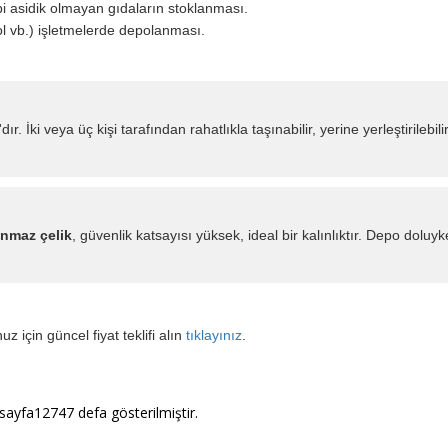
bi asidik olmayan gıdaların stoklanması.
ol vb.) işletmelerde depolanması.
ır. İki veya üç kişi tarafından rahatlıkla taşınabilir, yerine yerleştirilebili
nmaz çelik
, güvenlik katsayısı yüksek, ideal bir kalınlıktır. Depo doluy
z için güncel fiyat teklifi alın
tıklayınız
.
 sayfa12747 defa gösterilmiştir.