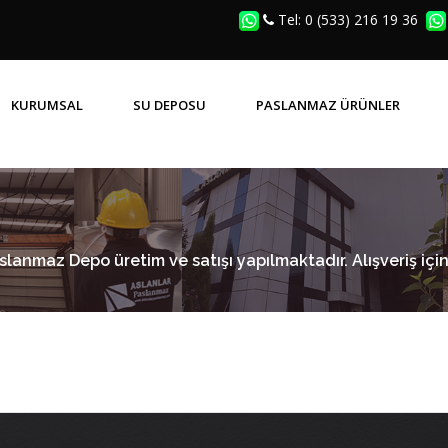
Tel: 0 (533) 216 19 36
KURUMSAL
SU DEPOSU
PASLANMAZ ÜRÜNLER
SIK SORULAN SORULAR (SSS)
PRIZMATIK KAYNAKLI DEPOLAR
PASLANMAZ MENHOL KAPAK
anmaz Depo üretim ve satışı yapılmaktadır. Alışveriş için 