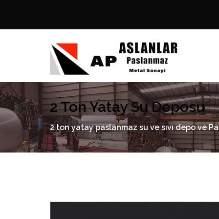
2 Ton Yatay Su Deposu
2 ton yatay paslanmaz su ve sıvı depo ve Pasl