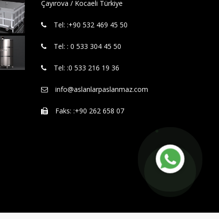
Çayırova / Kocaeli Türkiye
Tel: :‪+90 532 469 45 50‬
Tel: : 0 533 304 45 50
Tel: :0 533 216 19 36
info@aslanlarpaslanmaz.com
Faks: :+90 262 658 07