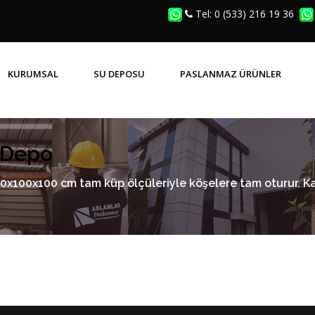
Tel: 0 (533) 216 19 36
KURUMSAL
SU DEPOSU
PASLANMAZ ÜRÜNLER
SIK SORULAN SORULAR (SSS)
PRIZMATIK KAYNAKLI DEPOLAR
PASLANMAZ MENHOL KAPAK
ı Depo
00x100x100 cm tam küp ölçüleriyle köşelere tam oturur. 