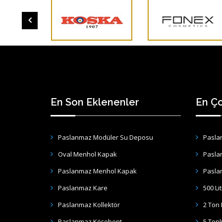
En Son Eklenenler
En Ço
Paslanmaz Modüler Su Deposu
Pasla
Oval Menhol Kapak
Pasla
Paslanmaz Menhol Kapak
Pasla
Paslanmaz Kare
500 Li
Paslanmaz Kollektör
2 Ton
Paslanmaz Köşebent
5 Ton