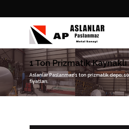
1 Ton Prizmatik Kaynakl
Aslanlar Paslanmaz 1 ton prizmatik depo; 1
fiyatları.