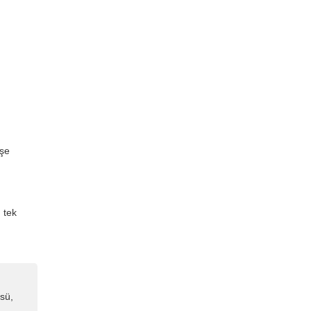
şe
 tek
sü,