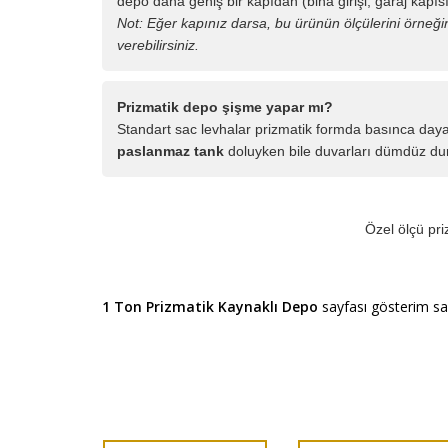
depo daha geniş bir kapıdan (bina girişi, garaj kapıs
Not: Eğer kapınız darsa, bu ürünün ölçülerini örneği
verebilirsiniz.
Prizmatik depo şişme yapar mı?
Standart sac levhalar prizmatik formda basınca da
paslanmaz tank
doluyken bile duvarları dümdüz du
Özel ölçü pri
1 Ton Prizmatik Kaynaklı Depo
sayfası gösterim say