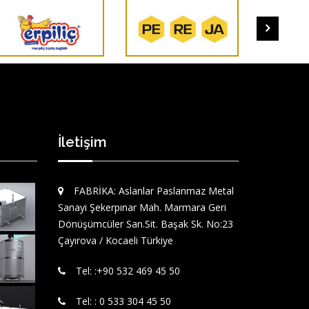
İletişim
FABRİKA: Aslanlar Paslanmaz Metal
Sanayi Şekerpınar Mah. Marmara Geri
Dönüşümcüler San.Sit. Başak Sk. No:23
Çayırova / Kocaeli Türkiye
Tel: :‪+90 532 469 45 50‬
Tel: : 0 533 304 45 50