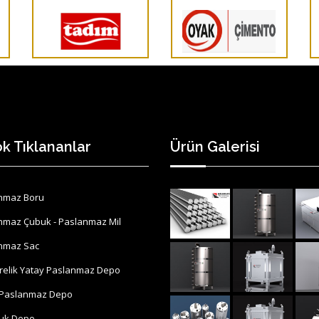
k Tıklananlar
Ürün Galerisi
nmaz Boru
nmaz Çubuk - Paslanmaz Mil
nmaz Sac
trelik Yatay Paslanmaz Depo
 Paslanmaz Depo
luk Depo