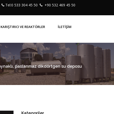
Tel:0 533 304 45 50
+90 532 469 45 50
KARIŞTIRICI VE REAKTÖRLER
İLETİŞİM
Kaynaklı, paslanmaz dikdörtgen su deposu
Kategoriler