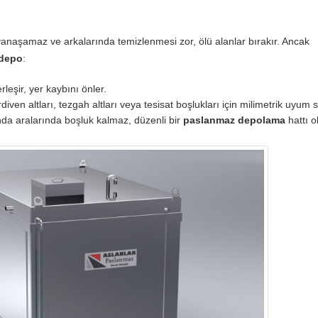
 yanaşamaz ve arkalarında temizlenmesi zor, ölü alanlar bırakır. Ancak
depo
:
rleşir, yer kaybını önler.
iven altları, tezgah altları veya tesisat boşlukları için milimetrik uyum s
da aralarında boşluk kalmaz, düzenli bir
paslanmaz depolama
hattı o