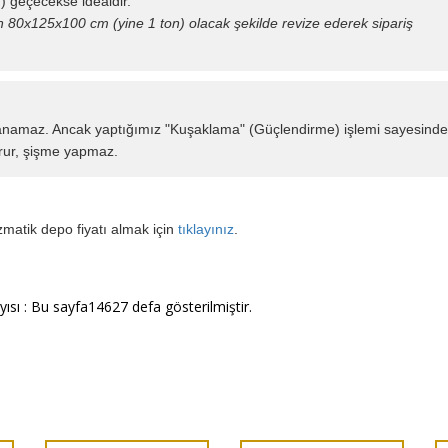
ı) geçecekse idealdir.
n 80x125x100 cm (yine 1 ton) olacak şekilde revize ederek sipariş
yanamaz. Ancak yaptığımız "Kuşaklama" (Güçlendirme) işlemi sayesinde
rur, şişme yapmaz.
zmatik depo fiyatı almak için
tıklayınız
.
ısı : Bu sayfa14627 defa gösterilmiştir.