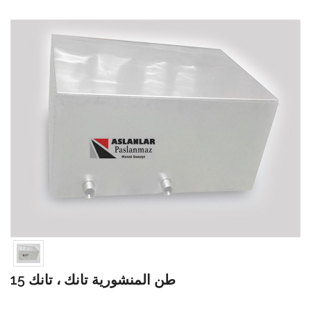
15 طن المنشورية تانك ، تانك