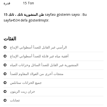
15 Ton
قدرة
sayfası gösterim sayısı : Bu
15 طن المنشورية تانك ، تانك
sayfa4534 defa gösterilmiştir.
الفئات
الرأسي غير القابل للصدأ أسطواني الإيداع
أفقية مياه غير قابلة للصدأ أسطواني الإيداع
المنشورية غير القابل للصدأ السائل وخزانات المياه
منتجات أخرى من الفولاذ المقاوم للصدأ
جميع الخزانات ستانلس
خزان زيت الزيتون
عجانات