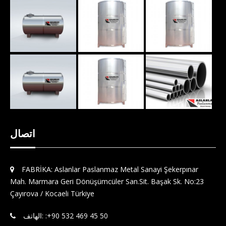
اتصال
FABRİKA: Aslanlar Paslanmaz Metal Sanayi Şekerpınar
Mah. Marmara Geri Dönüşümcüler San.Sit. Başak Sk. No:23
Çayırova / Kocaeli Türkiye