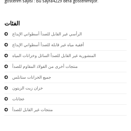
gösterim sayısı : Bu sayfa4229 defa gösterilmiştir.
الفئات
الرأسي غير القابل للصدأ أسطواني الإيداع
أفقية مياه غير قابلة للصدأ أسطواني الإيداع
المنشورية غير القابل للصدأ السائل وخزانات المياه
منتجات أخرى من الفولاذ المقاوم للصدأ
جميع الخزانات ستانلس
خزان زيت الزيتون
عجانات
منتجات غير القابل للصدأ