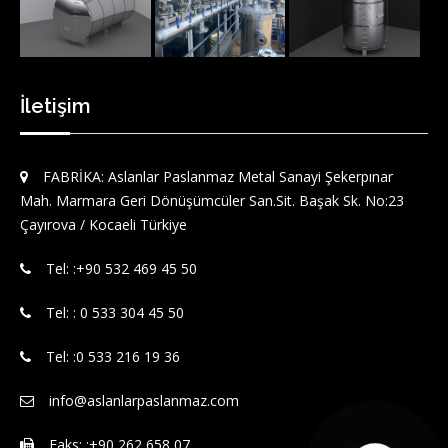
İletişim
FABRİKA: Aslanlar Paslanmaz Metal Sanayi Şekerpınar
Mah. Marmara Geri Dönüşümcüler San.Sit. Başak Sk. No:23
Çayırova / Kocaeli Türkiye
Tel: :‪+90 532 469 45 50‬
Tel: : 0 533 304 45 50
Tel: :0 533 216 19 36
info@aslanlarpaslanmaz.com
Faks: :+90 262 658 07