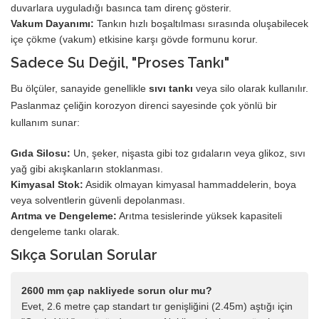
duvarlara uyguladığı basınca tam direnç gösterir.
Vakum Dayanımı:
Tankın hızlı boşaltılması sırasında oluşabilecek
içe çökme (vakum) etkisine karşı gövde formunu korur.
Sadece Su Değil, "Proses Tankı"
Bu ölçüler, sanayide genellikle
sıvı tankı
veya silo olarak kullanılır.
Paslanmaz çeliğin korozyon direnci sayesinde çok yönlü bir
kullanım sunar:
Gıda Silosu:
Un, şeker, nişasta gibi toz gıdaların veya glikoz, sıvı
yağ gibi akışkanların stoklanması.
Kimyasal Stok:
Asidik olmayan kimyasal hammaddelerin, boya
veya solventlerin güvenli depolanması.
Arıtma ve Dengeleme:
Arıtma tesislerinde yüksek kapasiteli
dengeleme tankı olarak.
Sıkça Sorulan Sorular
2600 mm çap nakliyede sorun olur mu?
Evet, 2.6 metre çap standart tır genişliğini (2.45m) aştığı için