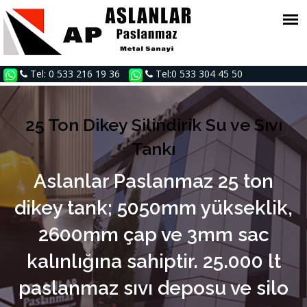
Tel: 0 533 216 19 36
Tel:0 533 304 45 50
25 Ton Dikey Silindirik Su ve Sıvı
Tankı
Aslanlar Paslanmaz 25 ton
dikey tank; 5050mm yükseklik,
2600mm çap ve 3mm sac
kalınlığına sahiptir. 25.000 lt
paslanmaz sıvı deposu ve silo