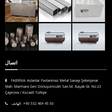
اتصال
FABRİKA: Aslanlar Paslanmaz Metal Sanayi Şekerpınar
Mah. Marmara Geri Dönüşümcüler San.Sit. Başak Sk. No:23
Çayırova / Kocaeli Türkiye