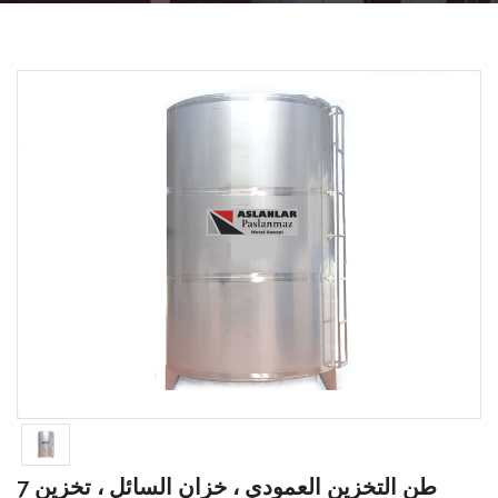
7 طن التخزين العمودي ، خزان السائل ، تخزين