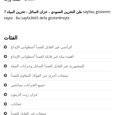
sayfası gösterim
7 طن التخزين العمودي ، خزان السائل ، تخزين المياه
sayısı : Bu sayfa3665 defa gösterilmiştir.
الفئات
الرأسي غير القابل للصدأ أسطواني الإيداع
أفقية مياه غير قابلة للصدأ أسطواني الإيداع
المنشورية غير القابل للصدأ السائل وخزانات المياه
منتجات أخرى من الفولاذ المقاوم للصدأ
جميع الخزانات ستانلس
خزان زيت الزيتون
عجانات
منتجات غير القابل للصدأ